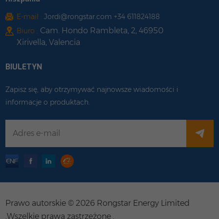
E-mail :
Jordi@rongstar.com +34 611824188
Cam. Hondo Rambleta, 2, 46950
Biuro :
Xirivella, Valencia
BIULETYN
Zapisz się, aby otrzymywać najnowsze wiadomości i
informacje o produktach.
Prawo autorskie © 2026 Rongstar Energy Limited
.Wszelkie prawa zastrzeżone .