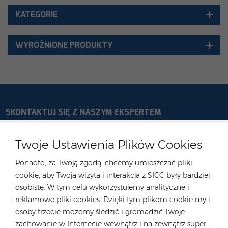
KATEGORIE
WYRÓŻNIONE PRODUKTY
SKONTAKTUJ SIĘ Z NASZYM EKSPERTEM
Niemcy
Twoje Ustawienia Plików Cookies
Tel :
+49 176 55258880
Ponadto, za Twoją zgodą, chcemy umieszczać pliki
E-mail :
anna@rongstar.com
cookie, aby Twoja wizyta i interakcja z SICC były bardziej
Industriestraße 40, 52457
Biuro i magazyn :
osobiste. W tym celu wykorzystujemy analityczne i
Aldenhoven, Deutschland
reklamowe pliki cookies. Dzięki tym plikom cookie my i
Hongkong
osoby trzecie możemy śledzić i gromadzić Twoje
zachowanie w Internecie wewnątrz i na zewnątrz super-
Tel :
+852 54222219