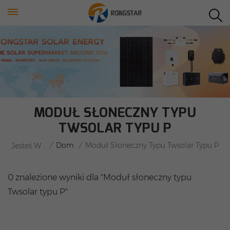
MODUŁ SŁONECZNY TYPU
TWSOLAR TYPU P
/
Dom
/
Moduł Słoneczny Typu Twsolar Typu P
Jesteś W :
0 znalezione wyniki dla "Moduł słoneczny typu
Twsolar typu P"