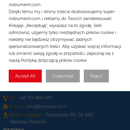
instrument.com.
E-mail :
hk@rongstar.com
Dzięki temu my i strony trzecie dostosowujemy super-
39 Kung-Um Road, Yuen
Biuro i magazyn :
instrument.com i reklamy do Twoich zainteresowań.
Long, Hong Kong
Klikając „Akceptuję”, wyrażasz na to zgodę. Jeśli
Wietnam
odmówisz, użyjemy tylko niezbędnych plików cookie i
niestety nie będziesz otrzymywać żadnych
Tel :
+84 522 038 896
spersonalizowanych treści. Aby uzyskać więcej informacji
E-mail :
vn@rongstar.com
lub zmienić swoją zgodę w przyszłości, zapoznaj się z
102 Phung Van Cung Street,Ward 7,
Biuro :
naszą Polityką dotyczącą plików cookie.
Phu Nhuan District, HoChi
263 Go O Moi, Phu Thuan, District
Magazyn :
Accept All
Customize
Reject
7, Ho Chi Minh City, Vietnam
Polska
Tel :
+48 735 668 999
E-mail :
anna@rongstar.com
Farbiarska 69, 02-862
Biuro i magazyn :
Warsaw, Poland
Hiszpania