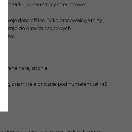
a początku adresu strony internetowej.
Twoje dane offline. Tylko pracownicy, którzy
ają dostęp do danych osobowych.
owisku.
owane na tej stronie.
wać się z nami telefonicznie pod numerem tel
+49
atności i bezpieczeństwa wszystkim firmom