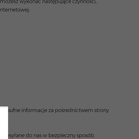
możesz wykonać następujące czynności,
internetowej:
sz poufne informacje za pośrednictwem strony
i przesyłane do nas w bezpieczny sposób.