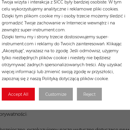
Twoja wizyta i interakcja z SICC były bardziej osobiste. W tym
 kłódki w przeglądarce internetowej lub szukając „https” n
celu wykorzystujemy analityczne i reklamowe pliki cookies.
Dzięki tym plikom cookie my i osoby trzecie możemy śledzić i
ufnych informacji przesyłanych online, chronimy również 
gromadzić Twoje zachowanie w Internecie wewnątrz i na
onej pracy (na przykład rozliczeń lub obsługi klienta), m
zewnątrz super-instrument.com.
y dane osobowe, są przechowywane w bezpiecznym środ
Dzięki temu my i strony trzecie dostosowujemy super-
instrument.com i reklamy do Twoich zainteresowań. Klikając
„Akceptuję”, wyrażasz na to zgodę. Jeśli odmówisz, użyjemy
tylko niezbędnych plików cookie i niestety nie będziesz
otrzymywać żadnych spersonalizowanych treści. Aby uzyskać
zasu ulegać zmianom, a wszystkie aktualizacje będą publik
więcej informacji lub zmienić swoją zgodę w przyszłości,
zapoznaj się z naszą Polityką dotyczącą plików cookie.
j polityki prywatności, powinieneś niezwłocznie skontakto
r.com
Accept All
Customize
Reject
prywatności:
bezpieczne, przekazujemy nasze wytyczne dotyczące pryw