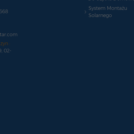
System Montażu
 668
Solarnego
tar.com
zyn :
9, 02-