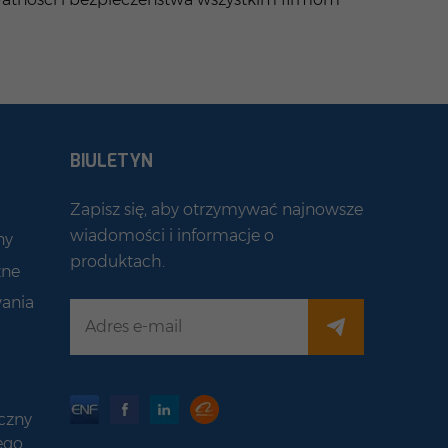
BIULETYN
Zapisz się, aby otrzymywać najnowsze
wiadomości i informacje o
ny
produktach.
zne
ania
czny
ego