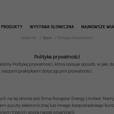
PRODUKTY
WYSTAWA SŁONECZNA
NAJNOWSZE WI
POLITYKA PRYWATNOŚCI
/
Dom
/
Jesteś W :
Polityka Prywatności
Polityka prywatności
liśmy Politykę prywatności, która opisuje sposób, w jaki
z naszymi praktykami dotyczącymi prywatności.
 na tej stronie jest firma Rongstar Energy Limited. Mam
em poczty elektronicznej lub innego bezpośredniego ko
nom trzecim spoza naszej organizacji.