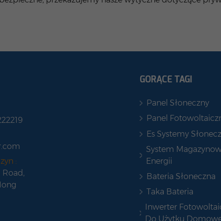
GORĄCE TAGI
Panel Słoneczny
Panel Fotowoltaicz
222219
Es Systemy Słonec
r.com
System Magazynow
Energii
zyn :
 Road,
Bateria Słoneczna
Hong
Taka Bateria
Inwerter Fotowoltai
Do Użytku Domow