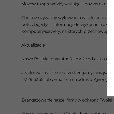
Możesz to sprawdzić, szukając ikony zamkniętej
Chociaż używamy szyfrowania w celu ochrony po
potrzebują tych informacji do wykonania określ
Komputery/serwery, na których przechowujem
Aktualizacje
Nasza Polityka prywatności może od czasu do c
Jeżeli uważasz, że nie przestrzegamy niniejsze
1732913365
lub e-mailem na adres
de@rongsta
Zaangażowanie naszej firmy w ochronę Twojej 
Aby mieć pewność, że Twoje dane osobowe są 