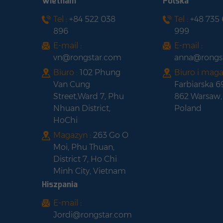
Wietnam
Polska
Tel :
+84 522 038
Tel :
+48 735
896
999
E-mail :
E-mail :
vn@rongstar.com
anna@rongs
Biuro :
102 Phung
Biuro i maga
Van Cung
Farbiarska 6
Street,Ward 7, Phu
862 Warsaw,
Nhuan District,
Poland
HoChi
Magazyn :
263 Go O
Moi, Phu Thuan,
District 7, Ho Chi
Minh City, Vietnam
Hiszpania
E-mail :
Jordi@rongstar.com