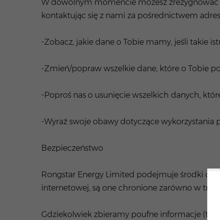
W dowolnym momencie możesz zrezygnować z ws
kontaktując się z nami za pośrednictwem adres
-Zobacz, jakie dane o Tobie mamy, jeśli takie istn
-Zmień/popraw wszelkie dane, które o Tobie p
-Poproś nas o usunięcie wszelkich danych, któ
-Wyraź swoje obawy dotyczące wykorzystania p
Bezpieczeństwo
Rongstar Energy Limited podejmuje środki ostr
internetowej, są one chronione zarówno w trybie o
Gdziekolwiek zbieramy poufne informacje (takie