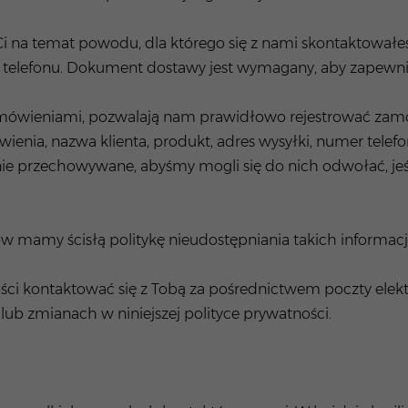
 na temat powodu, dla którego się z nami skontaktowałe
u telefonu. Dokument dostawy jest wymagany, aby zapewn
mówieniami, pozwalają nam prawidłowo rejestrować zamó
nia, nazwa klienta, produkt, adres wysyłki, numer telefo
cznie przechowywane, abyśmy mogli się do nich odwołać, je
 mamy ścisłą politykę nieudostępniania takich informacji
łości kontaktować się z Tobą za pośrednictwem poczty elek
ub zmianach w niniejszej polityce prywatności.