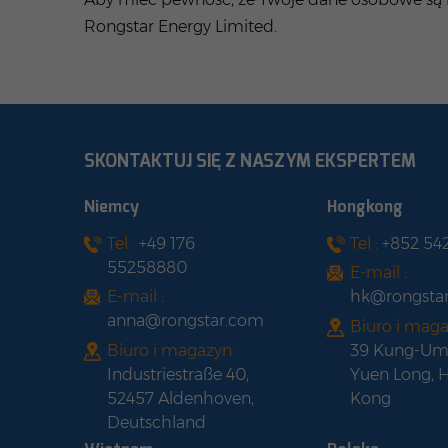
Rongstar Energy Limited.
SKONTAKTUJ SIĘ Z NASZYM EKSPERTEM
Niemcy
Hongkong
Tel :
+49 176
Tel :
+852 54
55258880
E-mail :
E-mail :
hk@rongsta
anna@rongstar.com
Biuro i maga
Biuro i magazyn :
39 Kung-Um
Industriestraße 40,
Yuen Long, 
52457 Aldenhoven,
Kong
Deutschland