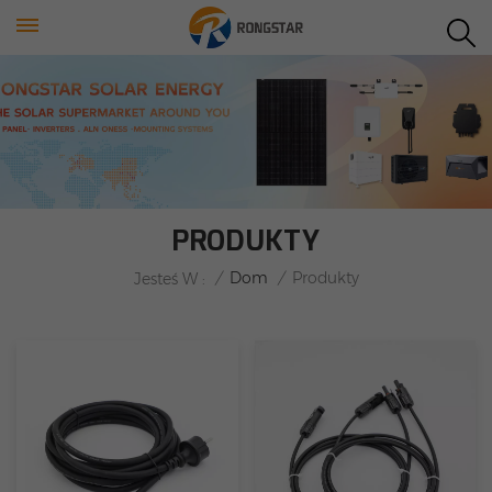
PRODUKTY
/
Dom
/
Produkty
Jesteś W :