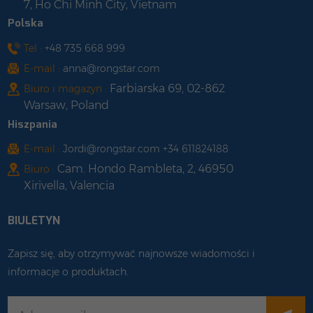
7, Ho Chi Minh City, Vietnam
Polska
Tel :
+48 735 668 999
E-mail :
anna@rongstar.com
Farbiarska 69, 02-862
Biuro i magazyn :
Warsaw, Poland
Hiszpania
E-mail :
Jordi@rongstar.com +34 611824188
Cam. Hondo Rambleta, 2, 46950
Biuro :
Xirivella, Valencia
BIULETYN
Zapisz się, aby otrzymywać najnowsze wiadomości i
informacje o produktach.