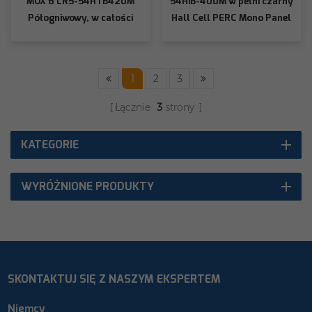
MOX 6 LR5-54HTB420M
54HIB-400M w pełni czarny
Półogniwowy, w całości
Hall Cell PERC Mono Panel
czarny
słoneczny
1
2
3
Łącznie
3
strony
KATEGORIE
WYRÓŻNIONE PRODUKTY
SKONTAKTUJ SIĘ Z NASZYM EKSPERTEM
Niemcy