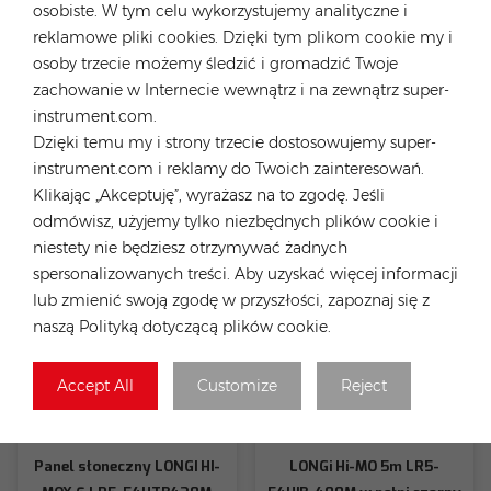
osobiste. W tym celu wykorzystujemy analityczne i
reklamowe pliki cookies. Dzięki tym plikom cookie my i
osoby trzecie możemy śledzić i gromadzić Twoje
zachowanie w Internecie wewnątrz i na zewnątrz super-
Wodoodporny system
Wysokonapięciowy
instrument.com.
montażu solarnego
akumulator słoneczny
Dzięki temu my i strony trzecie dostosowujemy super-
zadaszenia
LiFePO4 Fox ESS HV2600
instrument.com i reklamy do Twoich zainteresowań.
Klikając „Akceptuję”, wyrażasz na to zgodę. Jeśli
odmówisz, użyjemy tylko niezbędnych plików cookie i
niestety nie będziesz otrzymywać żadnych
spersonalizowanych treści. Aby uzyskać więcej informacji
lub zmienić swoją zgodę w przyszłości, zapoznaj się z
naszą Polityką dotyczącą plików cookie.
Accept All
Customize
Reject
Panel słoneczny LONGI HI-
LONGi Hi-MO 5m LR5-