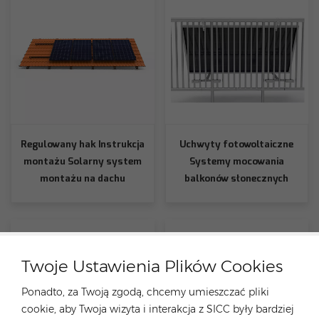
Regulowany hak Instrukcja
Uchwyty fotowoltaiczne
montażu Solarny system
Systemy mocowania
montażu na dachu
balkonów słonecznych
Twoje Ustawienia Plików Cookies
Ponadto, za Twoją zgodą, chcemy umieszczać pliki
cookie, aby Twoja wizyta i interakcja z SICC były bardziej