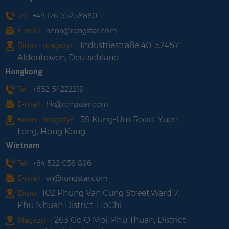
Tel :
+49 176 55258880
E-mail :
anna@rongstar.com
Industriestraße 40, 52457
Biuro i magazyn :
Aldenhoven, Deutschland
Hongkong
Tel :
+852 54222219
E-mail :
hk@rongstar.com
39 Kung-Um Road, Yuen
Biuro i magazyn :
Long, Hong Kong
Wietnam
Tel :
+84 522 038 896
E-mail :
vn@rongstar.com
102 Phung Van Cung Street,Ward 7,
Biuro :
Phu Nhuan District, HoChi
263 Go O Moi, Phu Thuan, District
Magazyn :