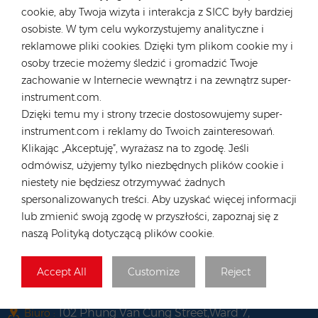
SKONTAKTUJ SIĘ Z NASZYM EKSPERTEM
cookie, aby Twoja wizyta i interakcja z SICC były bardziej
osobiste. W tym celu wykorzystujemy analityczne i
Niemcy
reklamowe pliki cookies. Dzięki tym plikom cookie my i
osoby trzecie możemy śledzić i gromadzić Twoje
Tel :
+49 176 55258880
zachowanie w Internecie wewnątrz i na zewnątrz super-
E-mail :
anna@rongstar.com
instrument.com.
Industriestraße 40, 52457
Biuro i magazyn :
Dzięki temu my i strony trzecie dostosowujemy super-
Aldenhoven, Deutschland
instrument.com i reklamy do Twoich zainteresowań.
Hongkong
Klikając „Akceptuję”, wyrażasz na to zgodę. Jeśli
odmówisz, użyjemy tylko niezbędnych plików cookie i
Tel :
+852 54222219
niestety nie będziesz otrzymywać żadnych
E-mail :
hk@rongstar.com
spersonalizowanych treści. Aby uzyskać więcej informacji
39 Kung-Um Road, Yuen
Biuro i magazyn :
lub zmienić swoją zgodę w przyszłości, zapoznaj się z
Long, Hong Kong
naszą Polityką dotyczącą plików cookie.
Wietnam
Accept All
Customize
Reject
Tel :
+84 522 038 896
E-mail :
vn@rongstar.com
102 Phung Van Cung Street,Ward 7,
Biuro :