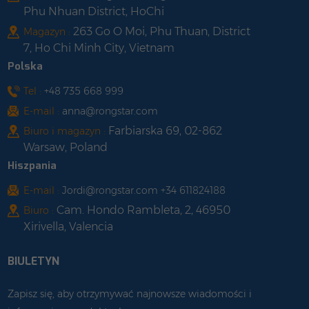
Phu Nhuan District, HoChi
263 Go O Moi, Phu Thuan, District
Magazyn :
7, Ho Chi Minh City, Vietnam
Polska
Tel :
+48 735 668 999
E-mail :
anna@rongstar.com
Farbiarska 69, 02-862
Biuro i magazyn :
Warsaw, Poland
Hiszpania
E-mail :
Jordi@rongstar.com +34 611824188
Cam. Hondo Rambleta, 2, 46950
Biuro :
Xirivella, Valencia
BIULETYN
Zapisz się, aby otrzymywać najnowsze wiadomości i