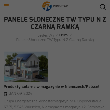
PANELE SŁONECZNE TW TYPU N Z
CZARNĄ RAMKĄ
/
Dom
/
Jesteś W :
Panele Słoneczne TW Typu N Z Czarną Ramką
Produkty solarne w magazynie w Niemczech/Polsce!
JAN 09, 2024
Grupa Energetyczna RongstarMagazyn nr 1: Oppenerstraße
67-71, 52146 Würselen, NiemcyAdres magazynu 2: Farbiarska