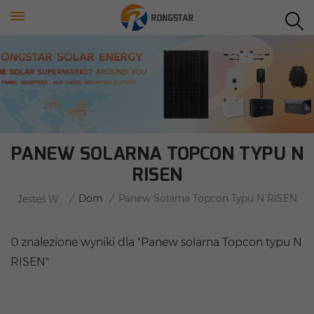
PANEW SOLARNA TOPCON TYPU N
RISEN
/
Dom
/
Panew Solarna Topcon Typu N RISEN
Jesteś W :
0 znalezione wyniki dla "Panew solarna Topcon typu N
RISEN"