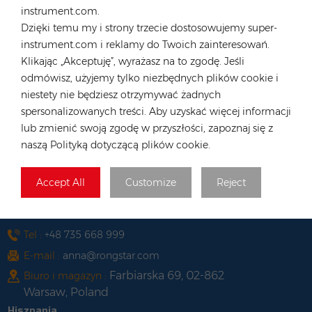
instrument.com.
E-mail :
hk@rongstar.com
Dzięki temu my i strony trzecie dostosowujemy super-
39 Kung-Um Road, Yuen
Biuro i magazyn :
instrument.com i reklamy do Twoich zainteresowań.
Long, Hong Kong
Klikając „Akceptuję”, wyrażasz na to zgodę. Jeśli
Wietnam
odmówisz, użyjemy tylko niezbędnych plików cookie i
niestety nie będziesz otrzymywać żadnych
Tel :
+84 522 038 896
spersonalizowanych treści. Aby uzyskać więcej informacji
E-mail :
vn@rongstar.com
lub zmienić swoją zgodę w przyszłości, zapoznaj się z
102 Phung Van Cung Street,Ward 7,
Biuro :
naszą Polityką dotyczącą plików cookie.
Phu Nhuan District, HoChi
263 Go O Moi, Phu Thuan, District
Magazyn :
Accept All
Customize
Reject
7, Ho Chi Minh City, Vietnam
Polska
Tel :
+48 735 668 999
E-mail :
anna@rongstar.com
Farbiarska 69, 02-862
Biuro i magazyn :
Warsaw, Poland
Hiszpania