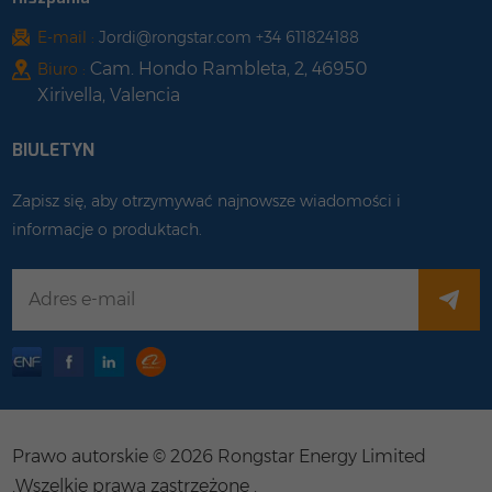
E-mail :
Jordi@rongstar.com +34 611824188
Cam. Hondo Rambleta, 2, 46950
Biuro :
Xirivella, Valencia
BIULETYN
Zapisz się, aby otrzymywać najnowsze wiadomości i
informacje o produktach.
Prawo autorskie © 2026 Rongstar Energy Limited
.Wszelkie prawa zastrzeżone .