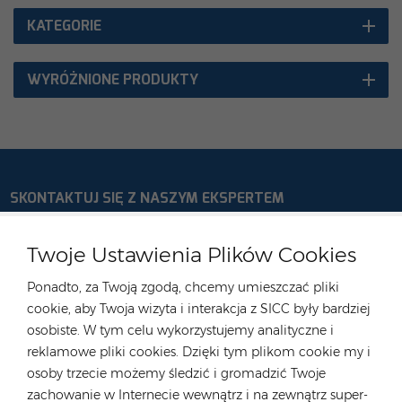
KATEGORIE
WYRÓŻNIONE PRODUKTY
SKONTAKTUJ SIĘ Z NASZYM EKSPERTEM
Niemcy
Twoje Ustawienia Plików Cookies
Tel :
+49 176 55258880
Ponadto, za Twoją zgodą, chcemy umieszczać pliki
E-mail :
anna@rongstar.com
cookie, aby Twoja wizyta i interakcja z SICC były bardziej
Industriestraße 40, 52457
Biuro i magazyn :
osobiste. W tym celu wykorzystujemy analityczne i
Aldenhoven, Deutschland
reklamowe pliki cookies. Dzięki tym plikom cookie my i
Hongkong
osoby trzecie możemy śledzić i gromadzić Twoje
zachowanie w Internecie wewnątrz i na zewnątrz super-
Tel :
+852 54222219