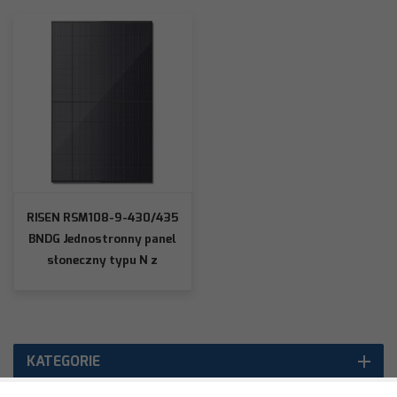
RISEN RSM108-9-430/435
BNDG Jednostronny panel
słoneczny typu N z
podwójną szklaną czarną
ramką
KATEGORIE