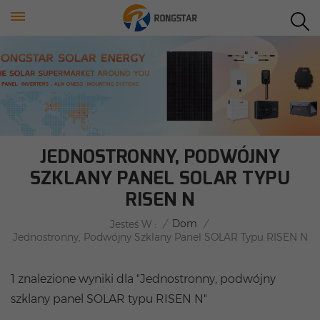
JEDNOSTRONNY, PODWÓJNY
SZKLANY PANEL SOLAR TYPU
RISEN N
/
Dom
/
Jesteś W :
Jednostronny, Podwójny Szklany Panel SOLAR Typu RISEN N
1 znalezione wyniki dla "Jednostronny, podwójny
szklany panel SOLAR typu RISEN N"