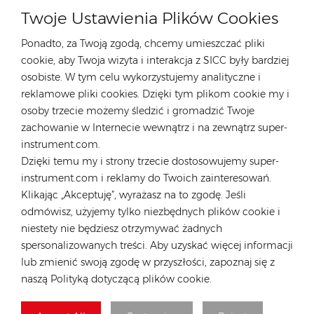
WYRÓŻNIONE PRODUKTY
Twoje Ustawienia Plików Cookies
Ponadto, za Twoją zgodą, chcemy umieszczać pliki
cookie, aby Twoja wizyta i interakcja z SICC były bardziej
osobiste. W tym celu wykorzystujemy analityczne i
reklamowe pliki cookies. Dzięki tym plikom cookie my i
SKONTAKTUJ SIĘ Z NASZYM EKSPERTEM
osoby trzecie możemy śledzić i gromadzić Twoje
zachowanie w Internecie wewnątrz i na zewnątrz super-
Niemcy
instrument.com.
Dzięki temu my i strony trzecie dostosowujemy super-
Tel :
+49 176 55258880
instrument.com i reklamy do Twoich zainteresowań.
E-mail :
anna@rongstar.com
Klikając „Akceptuję”, wyrażasz na to zgodę. Jeśli
Industriestraße 40, 52457
Biuro i magazyn :
odmówisz, użyjemy tylko niezbędnych plików cookie i
Aldenhoven, Deutschland
niestety nie będziesz otrzymywać żadnych
Hongkong
spersonalizowanych treści. Aby uzyskać więcej informacji
lub zmienić swoją zgodę w przyszłości, zapoznaj się z
Tel :
+852 54222219
naszą Polityką dotyczącą plików cookie.
E-mail :
hk@rongstar.com
39 Kung-Um Road, Yuen
Biuro i magazyn :