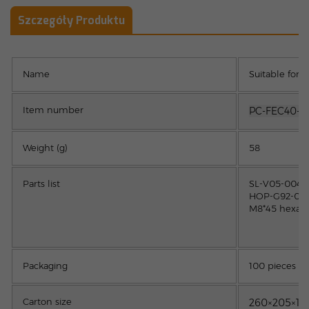
Szczegóły Produktu
Name
Suitable for
Item number
PC-FEC40-N
Weight (g)
58
Parts list
SL-V05-0040 
HOP-G92-0020
M8*45 hexago
Packaging
100 pieces
Carton size
260×205×1