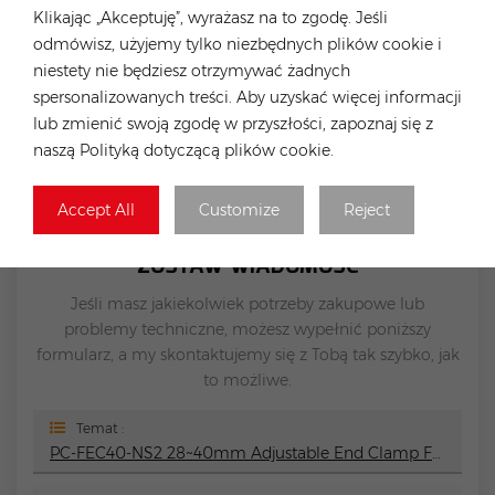
Uchwyt Dachowy Na Panel Słoneczny
Klikając „Akceptuję”, wyrażasz na to zgodę. Jeśli
System Montażu Paneli Słonecznych Na Dachu
odmówisz, użyjemy tylko niezbędnych plików cookie i
Dachówkowym
niestety nie będziesz otrzymywać żadnych
Poprzedni
spersonalizowanych treści. Aby uzyskać więcej informacji
PC-DEC01-NS2 30/35mm Adjustable End Clamp
lub zmienić swoją zgodę w przyszłości, zapoznaj się z
Silver or Black For RA-SSC Rails
naszą Polityką dotyczącą plików cookie.
Następny
SK-SSC-01 RA-SSC rail connector
Accept All
Customize
Reject
ZOSTAW WIADOMOŚĆ
Jeśli masz jakiekolwiek potrzeby zakupowe lub
problemy techniczne, możesz wypełnić poniższy
formularz, a my skontaktujemy się z Tobą tak szybko, jak
to możliwe.
Temat :
PC-FEC40-NS2 28~40mm Adjustable End Clamp For RA-SSC Rails