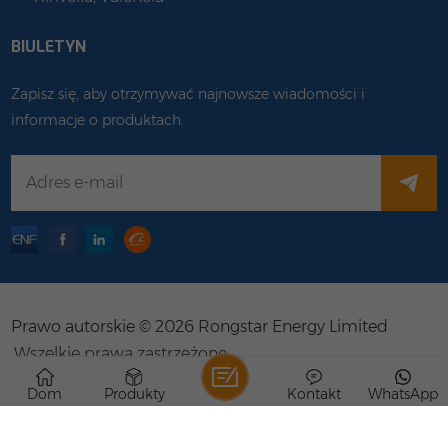
BIULETYN
Zapisz się, aby otrzymywać najnowsze wiadomości i
informacje o produktach.
Prawo autorskie © 2026 Rongstar Energy Limited
.Wszelkie prawa zastrzeżone .
Obsługiwana sieć IPv6
Dom
Produkty
Kontakt
WhatsApp