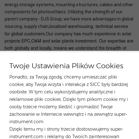
energy storage systems, mounting structures, cables and other
components for photovoltaics. Utilizing the strength of our
parent company - DJS Group, we have more advantages in global
localized warehousing, technical service
sourcing, supply chain,
for global customers.Our company has much experience in solar
projects EPC,O&M and solar plants investment. Our expertise are
both globally and locally, means we understand the breadth of
challenges that solar installers face, from which we can help save
the customers’ time and money.
Twoje Ustawienia Plików Cookies
Ponadto, za Twoją zgodą, chcemy umieszczać pliki
cookie, aby Twoja wizyta i interakcja z SICC były bardziej
osobiste. W tym celu wykorzystujemy analityczne i
GORĄCE TAGI :
reklamowe pliki cookies. Dzięki tym plikom cookie my i
osoby trzecie możemy śledzić i gromadzić Twoje
Systemy Montażu Paneli Słonecznych Na Dachu
zachowanie w Internecie wewnątrz i na zewnątrz super-
Systemy Mocowania Dachów Ze Stali Lekkiej
instrument.com.
Wysokiej Jakości Stojak Do Montażu Paneli Słonecznych
Dzięki temu my i strony trzecie dostosowujemy super-
Wspornik Dachowy Solarny
instrument.com i reklamy do Twoich zainteresowań.