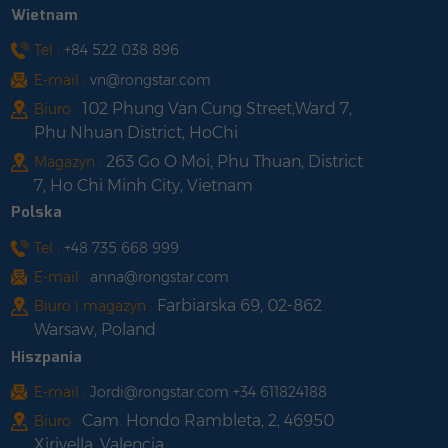
Wietnam
odporność na trudne
warunki pogodowe,
Tel :
+84 522 038 896
duża odporność na
E-mail :
vn@rongstar.com
obciążenie śniegiem i
102 Phung Van Cung Street,Ward 7,
Biuro :
wiatrem;5. Niewiele
Phu Nhuan District, HoChi
typów komponentów,
263 Go O Moi, Phu Thuan, District
Magazyn :
łatwych w instalacji;6.
7, Ho Chi Minh City, Vietnam
Produkt ma duże
możliwości recyklingu;7.
Polska
Można dostosowywać i
Tel :
+48 735 668 999
rozwijać produkty
E-mail :
anna@rongstar.com
zgodnie z różnymi
Farbiarska 69, 02-862
potrzebami.
Biuro i magazyn :
Warsaw, Poland
Hiszpania
E-mail :
Jordi@rongstar.com +34 611824188
Cam. Hondo Rambleta, 2, 46950
Biuro :
Xirivella, Valencia