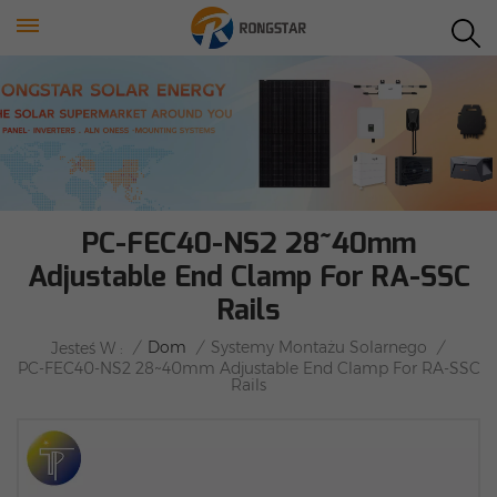
PC-FEC40-NS2 28~40mm
Adjustable End Clamp For RA-SSC
Rails
/
Dom
/
Systemy Montażu Solarnego
/
Jesteś W :
PC-FEC40-NS2 28~40mm Adjustable End Clamp For RA-SSC
Rails