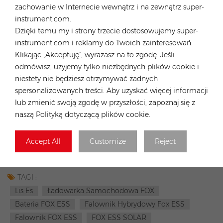
Magazyn nr 1: Oppenerstraße 67-71, 52146 Würselen, Niemcy
zachowanie w Internecie wewnątrz i na zewnątrz super-
Adres magazynu 2: Farbiarska 69, 02-862 Warszawa, Polska
instrument.com.
Dzięki temu my i strony trzecie dostosowujemy super-
instrument.com i reklamy do Twoich zainteresowań.
Klikając „Akceptuję”, wyrażasz na to zgodę. Jeśli
SKONTAKTUJ SIĘ Z NAMI
odmówisz, użyjemy tylko niezbędnych plików cookie i
niestety nie będziesz otrzymywać żadnych
spersonalizowanych treści. Aby uzyskać więcej informacji
Poprzedni Post
lub zmienić swoją zgodę w przyszłości, zapoznaj się z
Klasyczny typ modułu, ale z rewolucyjnymi
naszą Polityką dotyczącą plików cookie.
zmianami!
Następny Wpis
Accept All
Customize
Reject
Panele słoneczne LONGi 400W i Suntech 425W są
już dostępne w Hiszpanii!
TAGI :
Lis Es
Ładowarka Samochodowa FOX
Bateria FOX ESS
Falownik Hybrydowy Fox ESS
Falownik FOX ESS
FOX ESS SOLAR