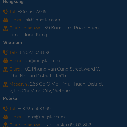
Hongkong
Tel :
+852 54222219
E-mail :
hk@rongstar.com
39 Kung-Um Road, Yuen
Biuro i magazyn :
Long, Hong Kong
Wietnam
Tel :
+84 522 038 896
E-mail :
vn@rongstar.com
102 Phung Van Cung Street,Ward 7,
Biuro :
Phu Nhuan District, HoChi
263 Go O Moi, Phu Thuan, District
Magazyn :
7, Ho Chi Minh City, Vietnam
Polska
Tel :
+48 735 668 999
E-mail :
anna@rongstar.com
Farbiarska 69, 02-862
Biuro i magazyn :