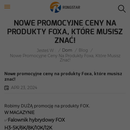
NOWE PROMOCYJNE CENY NA
PRODUKTY FOXA, KTÓRE MUSISZ
ZNAĆ!
/
Dom
/
Blog
/
Jesteś W :
Nowe Promocyjne Ceny Na Produkty Foxa, Które Musisz
Znać!
Nowe promocyjne ceny na produkty Foxa, które musisz
znać!
APR 23, 2024
Robimy DUŻĄ promocję na produkty FOX.
W MAGAZYNIE
Falownik hybrydowy FOX
✅
H3-5K/6K/8K/10K/12K