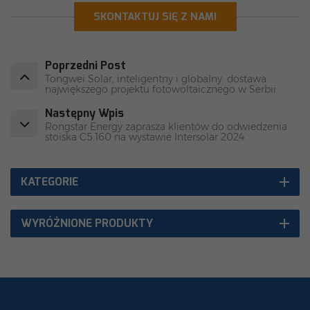
SKONTAKTUJ SIĘ Z NAMI
Poprzedni Post
Tongwei Solar, inteligentny i globalny: dostawa
największego projektu fotowoltaicznego w Serbii
Następny Wpis
Rongstar Energy zaprasza klientów do odwiedzenia
stoiska C5.160 na wystawie Intersolar 2024
KATEGORIE
WYRÓŻNIONE PRODUKTY