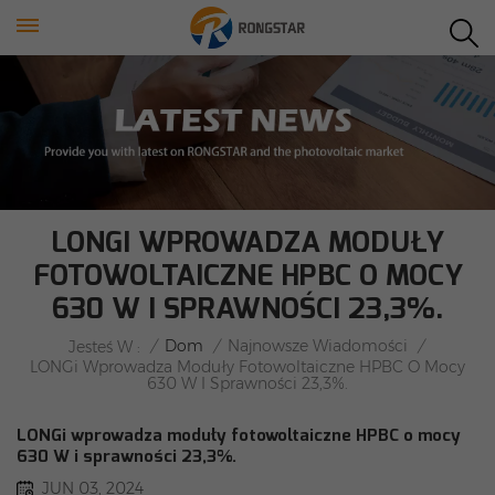
LONGI WPROWADZA MODUŁY
FOTOWOLTAICZNE HPBC O MOCY
630 W I SPRAWNOŚCI 23,3%.
/
Dom
/
Najnowsze Wiadomości
/
Jesteś W :
LONGi Wprowadza Moduły Fotowoltaiczne HPBC O Mocy
630 W I Sprawności 23,3%.
LONGi wprowadza moduły fotowoltaiczne HPBC o mocy
630 W i sprawności 23,3%.
JUN 03, 2024