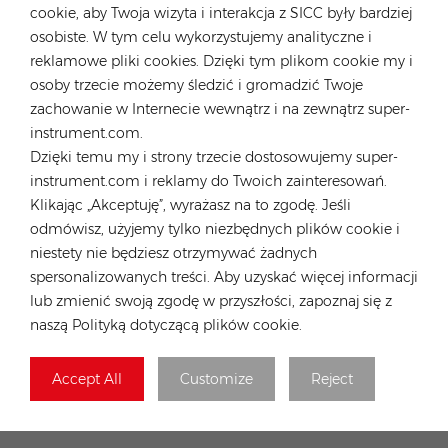
cookie, aby Twoja wizyta i interakcja z SICC były bardziej
osobiste. W tym celu wykorzystujemy analityczne i
reklamowe pliki cookies. Dzięki tym plikom cookie my i
osoby trzecie możemy śledzić i gromadzić Twoje
zachowanie w Internecie wewnątrz i na zewnątrz super-
Nowe produkty objęte są 25-letnią liniową
instrument.com.
gwarancją na moc wyjściową, przy czym 25-
Dzięki temu my i strony trzecie dostosowujemy super-
letnia gwarancja końcowa wynosi nie mniej niż
instrument.com i reklamy do Twoich zainteresowań.
89,4% nominalnej mocy wyjściowej.
Klikając „Akceptuję”, wyrażasz na to zgodę. Jeśli
odmówisz, użyjemy tylko niezbędnych plików cookie i
Jako oficjalnie autoryzowany dystrybutor
niestety nie będziesz otrzymywać żadnych
LONGi, Rongstar w dalszym ciągu wspiera
spersonalizowanych treści. Aby uzyskać więcej informacji
innowacje technologiczne LONGi i energicznie
lub zmienić swoją zgodę w przyszłości, zapoznaj się z
promuje HBPC. Aby dowiedzieć się więcej o
naszą Polityką dotyczącą plików cookie.
produktach LONGi,
Accept All
Customize
Reject
kliknij:
https://www.rongstar.com/longi