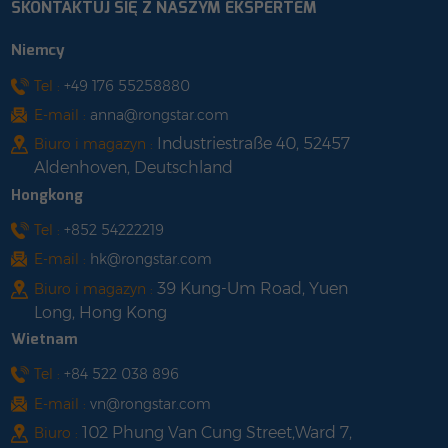
SKONTAKTUJ SIĘ Z NASZYM EKSPERTEM
Niemcy
Tel :
+49 176 55258880
E-mail :
anna@rongstar.com
Industriestraße 40, 52457
Biuro i magazyn :
Aldenhoven, Deutschland
Hongkong
Tel :
+852 54222219
E-mail :
hk@rongstar.com
39 Kung-Um Road, Yuen
Biuro i magazyn :
Long, Hong Kong
Wietnam
Tel :
+84 522 038 896
E-mail :
vn@rongstar.com
102 Phung Van Cung Street,Ward 7,
Biuro :