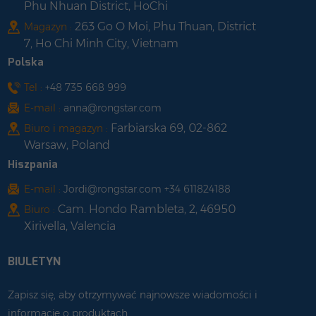
Phu Nhuan District, HoChi
263 Go O Moi, Phu Thuan, District
Magazyn :
7, Ho Chi Minh City, Vietnam
Polska
Tel :
+48 735 668 999
E-mail :
anna@rongstar.com
Farbiarska 69, 02-862
Biuro i magazyn :
Warsaw, Poland
Hiszpania
E-mail :
Jordi@rongstar.com +34 611824188
Cam. Hondo Rambleta, 2, 46950
Biuro :
Xirivella, Valencia
BIULETYN
Zapisz się, aby otrzymywać najnowsze wiadomości i
informacje o produktach.