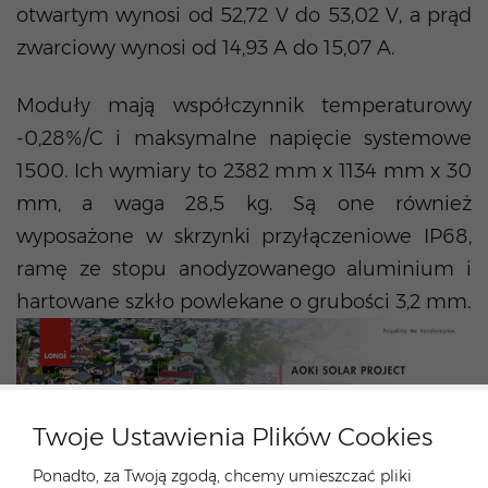
otwartym wynosi od 52,72 V do 53,02 V, a prąd
zwarciowy wynosi od 14,93 A do 15,07 A.
Moduły mają współczynnik temperaturowy
-0,28%/C i maksymalne napięcie systemowe
1500. Ich wymiary to 2382 mm x 1134 mm x 30
mm, a waga 28,5 kg. Są one również
wyposażone w skrzynki przyłączeniowe IP68,
ramę ze stopu anodyzowanego aluminium i
hartowane szkło powlekane o grubości 3,2 mm.
Twoje Ustawienia Plików Cookies
Ponadto, za Twoją zgodą, chcemy umieszczać pliki