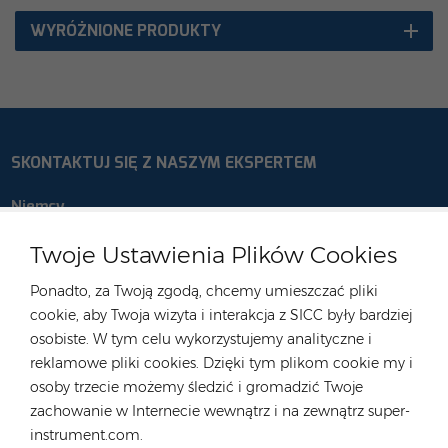
WYRÓŻNIONE PRODUKTY
SKONTAKTUJ SIĘ Z NASZYM EKSPERTEM
Niemcy
Tel :
+49 176 55258880
Twoje Ustawienia Plików Cookies
E-mail :
anna@rongstar.com
Ponadto, za Twoją zgodą, chcemy umieszczać pliki
Industriestraße 40, 52457
Biuro i magazyn :
cookie, aby Twoja wizyta i interakcja z SICC były bardziej
Aldenhoven, Deutschland
osobiste. W tym celu wykorzystujemy analityczne i
Hongkong
reklamowe pliki cookies. Dzięki tym plikom cookie my i
osoby trzecie możemy śledzić i gromadzić Twoje
Tel :
+852 54222219
zachowanie w Internecie wewnątrz i na zewnątrz super-
E-mail :
hk@rongstar.com
instrument.com.
39 Kung-Um Road, Yuen
Biuro i magazyn :