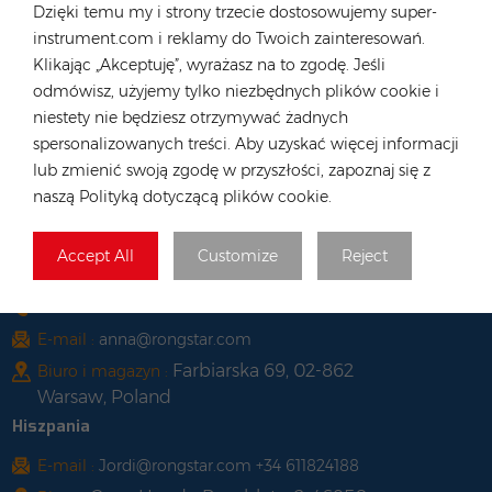
Dzięki temu my i strony trzecie dostosowujemy super-
Long, Hong Kong
instrument.com i reklamy do Twoich zainteresowań.
Wietnam
Klikając „Akceptuję”, wyrażasz na to zgodę. Jeśli
odmówisz, użyjemy tylko niezbędnych plików cookie i
Tel :
+84 522 038 896
niestety nie będziesz otrzymywać żadnych
E-mail :
vn@rongstar.com
spersonalizowanych treści. Aby uzyskać więcej informacji
102 Phung Van Cung Street,Ward 7,
Biuro :
lub zmienić swoją zgodę w przyszłości, zapoznaj się z
Phu Nhuan District, HoChi
naszą Polityką dotyczącą plików cookie.
263 Go O Moi, Phu Thuan, District
Magazyn :
7, Ho Chi Minh City, Vietnam
Accept All
Customize
Reject
Polska
Tel :
+48 735 668 999
E-mail :
anna@rongstar.com
Farbiarska 69, 02-862
Biuro i magazyn :
Warsaw, Poland
Hiszpania
E-mail :
Jordi@rongstar.com +34 611824188