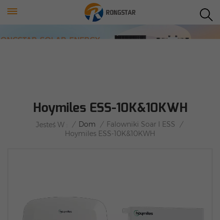
Hoymiles ESS-10K&10KWH
/
Dom
/
Falowniki Soar I ESS
/
Jesteś W :
Hoymiles ESS-10K&10KWH