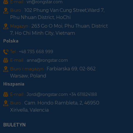
E-mail :
vn@rongstar.com
102 Phung Van Cung Street,Ward 7,
Biuro :
Phu Nhuan District, HoChi
263 Go O Moi, Phu Thuan, District
Magazyn :
7, Ho Chi Minh City, Vietnam
Polska
Tel :
+48 735 668 999
E-mail :
anna@rongstar.com
Farbiarska 69, 02-862
Biuro i magazyn :
Warsaw, Poland
Hiszpania
E-mail :
Jordi@rongstar.com +34 611824188
Cam. Hondo Rambleta, 2, 46950
Biuro :
Xirivella, Valencia
BIULETYN