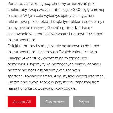
Ponadto, za Twoją zgodą, chcemy umieszczać pliki
cookie, aby Twoja wizyta i interakcja z SICC były bardziej
osobiste. W tym celu wykorzystujemy analityczne i
reklamowe pliki cookies. Dzięki tym plikom cookie my i
osoby trzecie możemy śledzić i gromadzić Twoje
zachowanie w Internecie wewnątrz i na zewnątrz super-
Składać
instrument.com.
Dzięki temu my i strony trzecie dostosowujemy super-
instrument.com i reklamy do Twoich zainteresowań.
Klikając „Akceptuję”, wyrażasz na to zgodę. Jeśli
KATEGORIE
odmówisz, użyjemy tylko niezbędnych plików cookie i
niestety nie będziesz otrzymywać żadnych
WYRÓŻNIONE PRODUKTY
spersonalizowanych treści. Aby uzyskać więcej informacji
lub zmienić swoją zgodę w przyszłości, zapoznaj się z
naszą Polityką dotyczącą plików cookie.
Accept All
Customize
Reject
PRODUKTY POWIĄZANE