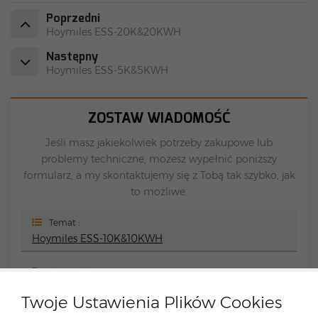
Poprzedni
Hoymiles ESS-20K&20KWH
Następny
Hoymiles ESS-5K&5KWH
ZOSTAW WIADOMOŚĆ
Jeśli masz jakiekolwiek potrzeby zakupowe lub
problemy techniczne, możesz wypełnić poniższy
formularz, a my skontaktujemy się z Tobą tak szybko, jak
to możliwe.
Temat :
Hoymiles ESS-10K&10KWH
Twoje Ustawienia Plików Cookies