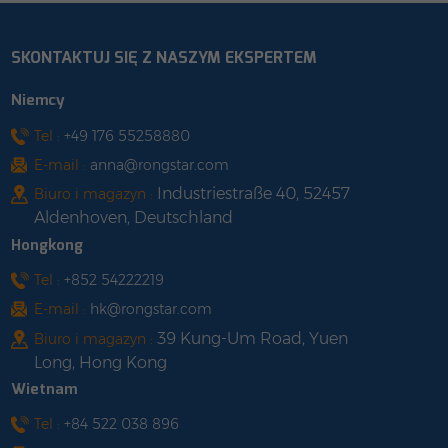
SKONTAKTUJ SIĘ Z NASZYM EKSPERTEM
Niemcy
Tel :
+49 176 55258880
E-mail :
anna@rongstar.com
Industriestraße 40, 52457
Biuro i magazyn :
Aldenhoven, Deutschland
Hongkong
Tel :
+852 54222219
E-mail :
hk@rongstar.com
39 Kung-Um Road, Yuen
Biuro i magazyn :
Long, Hong Kong
Wietnam
Tel :
+84 522 038 896