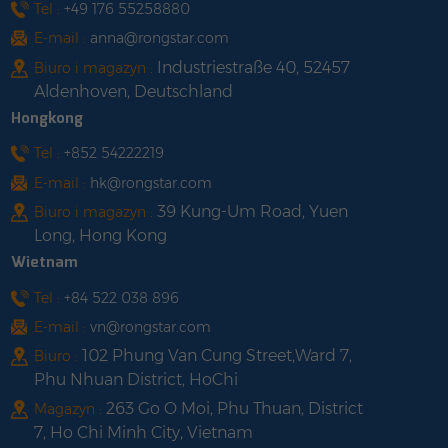
ładowanie energią
produkt może
Tel :
+49 176 55258880
słoneczną, w pełni
obsługiwać instalację
E-mail :
anna@rongstar.com
wykorzystujące zasoby
pod kątem nachylonym
Industriestraße 40, 52457
Biuro i magazyn :
ziemi.4. Przyjazność dla
i bez kąta.4. Wstępnie
Aldenhoven, Deutschland
środowiska i duża
zmontowany przed
Hongkong
zdolność do
opuszczeniem fabryki,
recyklingu.5. Produkty
aby przyspieszyć
Tel :
+852 54222219
można dostosować do
wydajność instalacji na
E-mail :
hk@rongstar.com
różnych potrzeb.
miejscu.
39 Kung-Um Road, Yuen
Biuro i magazyn :
Long, Hong Kong
Wietnam
Tel :
+84 522 038 896
E-mail :
vn@rongstar.com
102 Phung Van Cung Street,Ward 7,
Biuro :
Phu Nhuan District, HoChi
263 Go O Moi, Phu Thuan, District
Magazyn :
7, Ho Chi Minh City, Vietnam