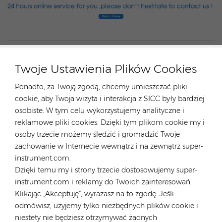
GORĄCE TAGI :
Systemy Montażu Paneli Słonecznych Na Dachu
Twoje Ustawienia Plików Cookies
Systemy Mocowania Dachów Ze Stali Lekkiej
Ponadto, za Twoją zgodą, chcemy umieszczać pliki
Wysokiej Jakości Stojak Do Montażu Paneli Słonecznych
cookie, aby Twoja wizyta i interakcja z SICC były bardziej
Wspornik Dachowy Solarny
osobiste. W tym celu wykorzystujemy analityczne i
Uchwyt Dachowy Na Panel Słoneczny
reklamowe pliki cookies. Dzięki tym plikom cookie my i
System Montażu Paneli Słonecznych Na Dachu
osoby trzecie możemy śledzić i gromadzić Twoje
Dachówkowym
zachowanie w Internecie wewnątrz i na zewnątrz super-
Poprzedni
instrument.com.
Hopergy DS-200M10A1-S05 Solar Sheet Roof
Dzięki temu my i strony trzecie dostosowujemy super-
Hanging Bolt
instrument.com i reklamy do Twoich zainteresowań.
Następny
Klikając „Akceptuję”, wyrażasz na to zgodę. Jeśli
Hopergy RA-MSR-0450 mini rail for sheet metal
odmówisz, użyjemy tylko niezbędnych plików cookie i
roof
niestety nie będziesz otrzymywać żadnych