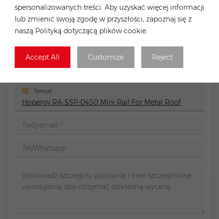
spersonalizowanych treści. Aby uzyskać więcej informacji
ZOSTAW WIADOMOŚĆ
lub zmienić swoją zgodę w przyszłości, zapoznaj się z
naszą Polityką dotyczącą plików cookie.
Jeśli masz jakiekolwiek potrzeby zakupowe lub
problemy techniczne, możesz wypełnić poniższy
Accept All
Customize
Reject
formularz, a my skontaktujemy się z Tobą tak szybko, jak
to możliwe.
Temat :
Hopergy RA-SSP-0450 Mini Rail For Metal Roof