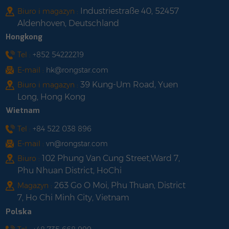
wykorzystujące zasoby
pod kątem nachylonym
Industriestraße 40, 52457
Biuro i magazyn :
ziemi.4. Przyjazność dla
i bez kąta.4. Wstępnie
Aldenhoven, Deutschland
środowiska i duża
zmontowany przed
Hongkong
zdolność do
opuszczeniem fabryki,
recyklingu.5. Produkty
aby przyspieszyć
Tel :
+852 54222219
można dostosować do
wydajność instalacji na
E-mail :
hk@rongstar.com
różnych potrzeb.
miejscu.
39 Kung-Um Road, Yuen
Biuro i magazyn :
Long, Hong Kong
Wietnam
Tel :
+84 522 038 896
E-mail :
vn@rongstar.com
102 Phung Van Cung Street,Ward 7,
Biuro :
Phu Nhuan District, HoChi
263 Go O Moi, Phu Thuan, District
Magazyn :
7, Ho Chi Minh City, Vietnam
Polska