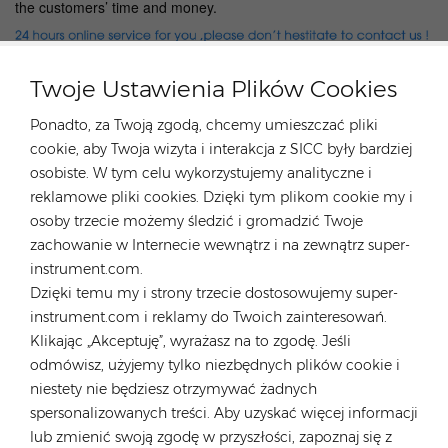
the customers’ time and money.
Twoje Ustawienia Plików Cookies
Ponadto, za Twoją zgodą, chcemy umieszczać pliki
GORĄCE TAGI :
cookie, aby Twoja wizyta i interakcja z SICC były bardziej
Systemy Montażu Paneli Słonecznych Na Dachu
osobiste. W tym celu wykorzystujemy analityczne i
Systemy Mocowania Dachów Ze Stali Lekkiej
reklamowe pliki cookies. Dzięki tym plikom cookie my i
Wysokiej Jakości Stojak Do Montażu Paneli Słonecznych
osoby trzecie możemy śledzić i gromadzić Twoje
Wspornik Dachowy Solarny
zachowanie w Internecie wewnątrz i na zewnątrz super-
Uchwyt Dachowy Na Panel Słoneczny
instrument.com.
System Montażu Paneli Słonecznych Na Dachu
Dzięki temu my i strony trzecie dostosowujemy super-
Dachówkowym
instrument.com i reklamy do Twoich zainteresowań.
Następny
Klikając „Akceptuję”, wyrażasz na to zgodę. Jeśli
Aluminum H-type waterproof carport TY-CP-03, 10-
odmówisz, użyjemy tylko niezbędnych plików cookie i
year warranty, 5°–15° angle adjustment
niestety nie będziesz otrzymywać żadnych
spersonalizowanych treści. Aby uzyskać więcej informacji
ZOSTAW WIADOMOŚĆ
lub zmienić swoją zgodę w przyszłości, zapoznaj się z