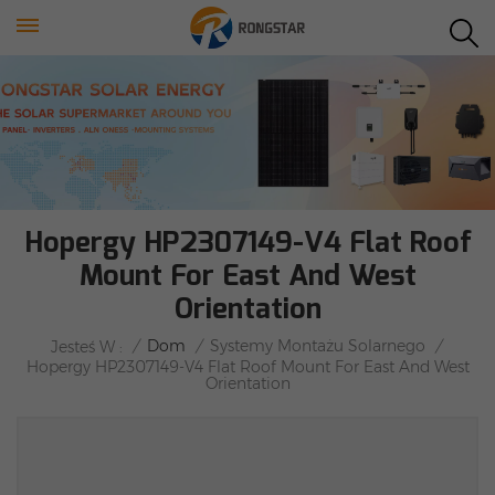
Hopergy HP2307149-V4 Flat Roof
Mount For East And West
Orientation
/
Dom
/
Systemy Montażu Solarnego
/
Jesteś W :
Hopergy HP2307149-V4 Flat Roof Mount For East And West
Orientation