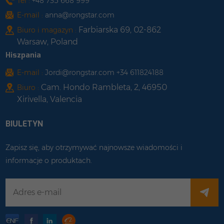
Tel :
+48 735 668 999
E-mail :
anna@rongstar.com
Farbiarska 69, 02-862
Biuro i magazyn :
Warsaw, Poland
Hiszpania
E-mail :
Jordi@rongstar.com +34 611824188
Cam. Hondo Rambleta, 2, 46950
Biuro :
Xirivella, Valencia
BIULETYN
Zapisz się, aby otrzymywać najnowsze wiadomości i
informacje o produktach.