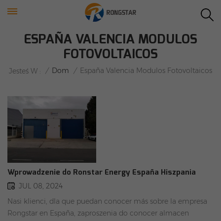
ESPAÑA VALENCIA MODULOS
FOTOVOLTAICOS
/
Dom
/
España Valencia Modulos Fotovoltaicos
Jesteś W :
Wprowadzenie do Ronstar Energy España Hiszpania
JUL 08, 2024
Nasi klienci, dla que puedan conocer más sobre la empresa
Rongstar en España, zaproszenia do conocer almacen