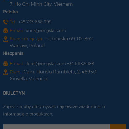
7, Ho Chi Minh City, Vietnam
Polska
Tel :
+48 735 668 999
E-mail :
anna@rongstar.com
Farbiarska 69, 02-862
Biuro i magazyn :
Warsaw, Poland
Hiszpania
E-mail :
Jordi@rongstar.com +34 611824188
Cam. Hondo Rambleta, 2, 46950
Biuro :
Xirivella, Valencia
BIULETYN
Zapisz się, aby otrzymywać najnowsze wiadomości i
informacje o produktach.