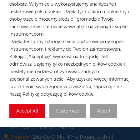
Niemcy
osobiste. W tym celu wykorzystujemy analityczne i
reklamowe pliki cookies. Dzięki tym plikom cookie my i
Tel :
+49 176 55258880
osoby trzecie możemy śledzić i gromadzić Twoje
E-mail :
anna@rongstar.com
zachowanie w Internecie wewnątrz i na zewnątrz super-
Industriestraße 40, 52457
Biuro i magazyn :
instrument.com.
Aldenhoven, Deutschland
Dzięki temu my i strony trzecie dostosowujemy super-
Hongkong
instrument.com i reklamy do Twoich zainteresowań.
Klikając „Akceptuję”, wyrażasz na to zgodę. Jeśli
Tel :
+852 54222219
odmówisz, użyjemy tylko niezbędnych plików cookie i
E-mail :
hk@rongstar.com
niestety nie będziesz otrzymywać żadnych
39 Kung-Um Road, Yuen
Biuro i magazyn :
spersonalizowanych treści. Aby uzyskać więcej informacji
Long, Hong Kong
lub zmienić swoją zgodę w przyszłości, zapoznaj się z
Wietnam
naszą Polityką dotyczącą plików cookie.
Tel :
+84 522 038 896
Accept All
Customize
Reject
E-mail :
vn@rongstar.com
102 Phung Van Cung Street,Ward 7,
Biuro :
Phu Nhuan District, HoChi
263 Go O Moi, Phu Thuan, District
Magazyn :