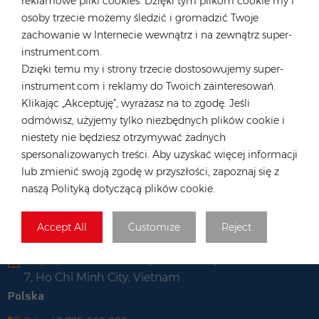
reklamowe pliki cookies. Dzięki tym plikom cookie my i
Industriestraße 40, 52457
osoby trzecie możemy śledzić i gromadzić Twoje
Biuro i magazyn :
Aldenhoven, Deutschland
zachowanie w Internecie wewnątrz i na zewnątrz super-
instrument.com.
Hongkong
Dzięki temu my i strony trzecie dostosowujemy super-
Tel :
+852 54222219
instrument.com i reklamy do Twoich zainteresowań.
E-mail :
hk@rongstar.com
Klikając „Akceptuję”, wyrażasz na to zgodę. Jeśli
39 Kung-Um Road, Yuen
odmówisz, użyjemy tylko niezbędnych plików cookie i
Biuro i magazyn :
Long, Hong Kong
niestety nie będziesz otrzymywać żadnych
spersonalizowanych treści. Aby uzyskać więcej informacji
Wietnam
lub zmienić swoją zgodę w przyszłości, zapoznaj się z
Tel :
+84 522 038 896
naszą Polityką dotyczącą plików cookie.
E-mail :
vn@rongstar.com
102 Phung Van Cung Street,Ward 7,
Biuro :
Accept All
Customize
Reject
Phu Nhuan District, HoChi
263 Go O Moi, Phu Thuan, District
Magazyn :
7, Ho Chi Minh City, Vietnam
Polska