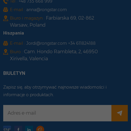
Tel :
+48 735 668 999
E-mail :
anna@rongstar.com
Farbiarska 69, 02-862
Biuro i magazyn :
Warsaw, Poland
Hiszpania
E-mail :
Jordi@rongstar.com +34 611824188
Cam. Hondo Rambleta, 2, 46950
Biuro :
Xirivella, Valencia
BIULETYN
Zapisz się, aby otrzymywać najnowsze wiadomości i
informacje o produktach.