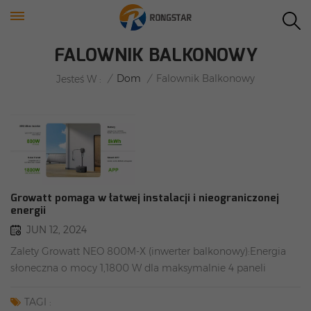
FALOWNIK BALKONOWY
/
Dom
/
Falownik Balkonowy
Jesteś W :
Growatt pomaga w łatwej instalacji i nieograniczonej
energii
JUN 12, 2024
Zalety Growatt NEO 800M-X (inwerter balkonowy):Energia
słoneczna o mocy 1,1800 W dla maksymalnie 4 paneli
słonecznych2. Nadaje się do wytwarzania energii na balkonie
i z systemem magazynowania energii3. Można ustawić do
TAGI :