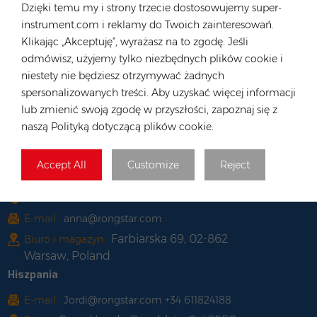
Dzięki temu my i strony trzecie dostosowujemy super-
Long, Hong Kong
instrument.com i reklamy do Twoich zainteresowań.
Wietnam
Klikając „Akceptuję”, wyrażasz na to zgodę. Jeśli
odmówisz, użyjemy tylko niezbędnych plików cookie i
Tel :
+84 522 038 896
niestety nie będziesz otrzymywać żadnych
E-mail :
vn@rongstar.com
spersonalizowanych treści. Aby uzyskać więcej informacji
102 Phung Van Cung Street,Ward 7,
Biuro :
lub zmienić swoją zgodę w przyszłości, zapoznaj się z
Phu Nhuan District, HoChi
naszą Polityką dotyczącą plików cookie.
263 Go O Moi, Phu Thuan, District
Magazyn :
7, Ho Chi Minh City, Vietnam
Accept All
Customize
Reject
Polska
Tel :
+48 735 668 999
E-mail :
anna@rongstar.com
Farbiarska 69, 02-862
Biuro i magazyn :
Warsaw, Poland
Hiszpania
E-mail :
Jordi@rongstar.com +34 611824188