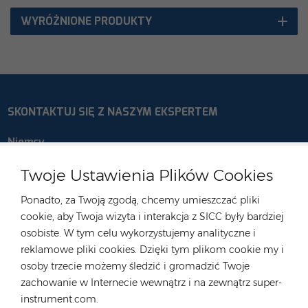
WYRÓŻNIONE PRODUKTY
SKONTAKTUJ SIĘ Z NASZYM EKSPERTEM
Niemcy
Tel :
+49 176 55258880
Twoje Ustawienia Plików Cookies
E-mail :
anna@rongstar.com
Ponadto, za Twoją zgodą, chcemy umieszczać pliki
Industriestraße 40, 52457
Biuro i magazyn :
cookie, aby Twoja wizyta i interakcja z SICC były bardziej
Aldenhoven, Deutschland
osobiste. W tym celu wykorzystujemy analityczne i
Hongkong
reklamowe pliki cookies. Dzięki tym plikom cookie my i
osoby trzecie możemy śledzić i gromadzić Twoje
Tel :
+852 54222219
zachowanie w Internecie wewnątrz i na zewnątrz super-
E-mail :
hk@rongstar.com
instrument.com.
39 Kung-Um Road, Yuen
Biuro i magazyn :