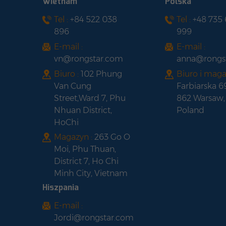
Wietnam
Polska
słoneczny z czarną
Tel :
+84 522 038
Tel :
+48 735
Panel słoneczny
ramką
896
999
LONGI HI-MO 6 LR5-
54HTH420-440M z
E-mail :
E-mail :
czarną ramką i
vn@rongstar.com
anna@rongs
półogniwem
Biuro :
102 Phung
Biuro i maga
Van Cung
Farbiarska 6
Street,Ward 7, Phu
862 Warsaw,
Nhuan District,
Poland
HoChi
Magazyn :
263 Go O
Moi, Phu Thuan,
District 7, Ho Chi
Minh City, Vietnam
Hiszpania
E-mail :
Jordi@rongstar.com