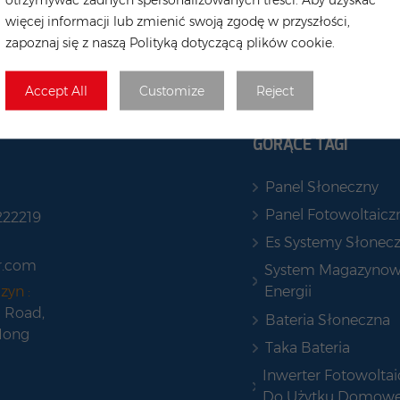
więcej informacji lub zmienić swoją zgodę w przyszłości,
zapoznaj się z naszą Polityką dotyczącą plików cookie.
Accept All
Customize
Reject
GORĄCE TAGI
Panel Słoneczny
Panel Fotowoltaicz
222219
Es Systemy Słonec
r.com
System Magazynow
Energii
zyn :
 Road,
Bateria Słoneczna
Hong
Taka Bateria
Inwerter Fotowoltai
Do Użytku Domow