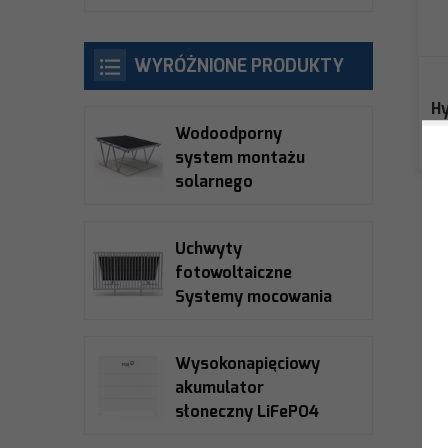
WYRÓŻNIONE PRODUKTY
Hy
Wodoodporny
system montażu
solarnego
zadaszenia
Uchwyty
fotowoltaiczne
Systemy mocowania
balkonów
słonecznych
Wysokonapięciowy
akumulator
słoneczny LiFePO4
Fox Ess ECS2900