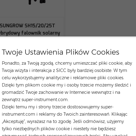
SUNGROW SH15/20/25T
brydowy falownik solarny
3-fazowy do zastosowań
mieszkaniowych
Twoje Ustawienia Plików Cookies
Ponadto, za Twoją zgodą, chcemy umieszczać pliki cookie, aby
Twoja wizyta i interakcja z SICC były bardziej osobiste. W tym
celu wykorzystujemy analityczne i reklamowe pliki cookies.
Dzięki tym plikom cookie my i osoby trzecie możemy śledzić i
gromadzić Twoje zachowanie w Internecie wewnątrz i na
zewnątrz super-instrument.com.
Dzięki temu my i strony trzecie dostosowujemy super-
instrument.com i reklamy do Twoich zainteresowań. Klikając
„Akceptuję”, wyrażasz na to zgodę. Jeśli odmówisz, użyjemy
tylko niezbędnych plików cookie i niestety nie będziesz
otrzymywać żadnych spersonalizowanych treści. Aby uzyskać