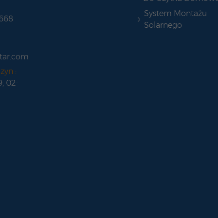
System Montażu
 668
Solarnego
tar.com
zyn :
9, 02-