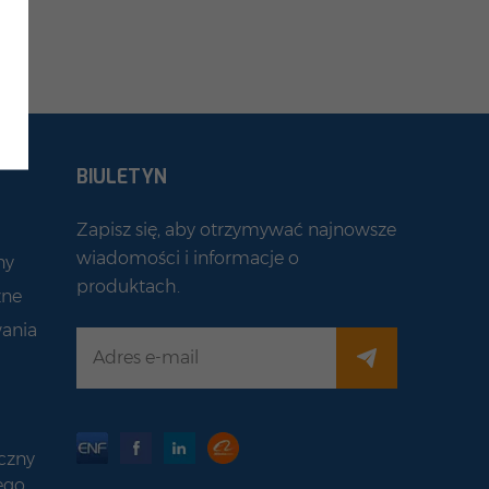
BIULETYN
Zapisz się, aby otrzymywać najnowsze
wiadomości i informacje o
ny
produktach.
zne
ania
czny
ego